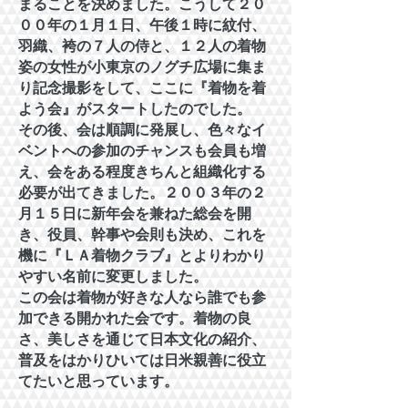
まることを決めました。こうして２０
００年の１月１日、午後１時に紋付、
羽織、袴の７人の侍と、１２人の着物
姿の女性が小東京のノグチ広場に集ま
り記念撮影をして、ここに『着物を着
よう会』がスタートしたのでした。
その後、会は順調に発展し、色々なイ
ベントへの参加のチャンスも会員も増
え、会をある程度きちんと組織化する
必要が出てきました。２００３年の２
月１５日に新年会を兼ねた総会を開
き、役員、幹事や会則も決め、これを
機に『ＬＡ着物クラブ』とよりわかり
やすい名前に変更しました。
この会は着物が好きな人なら誰でも参
加できる開かれた会です。着物の良
さ、美しさを通じて日本文化の紹介、
普及をはかりひいては日米親善に役立
てたいと思っています。