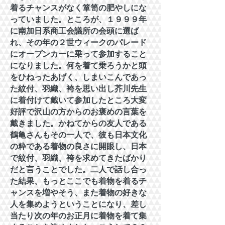
着るチャンスがなく箪笥の肥やしにな
っていました。ところが、１９９９年
に南加日系商工会議所の会頭に選ば
れ、その年の２世ウィークのパレード
にオープンカーに乗って参加すること
になりました。何を着て乗ろうかと頭
をひねったあげく、しまいこんであっ
た紋付、羽織、袴を思い出し芥川先生
に着付けて戴いて参加したところ大変
好評で沢山の方からのお褒めの言葉を
戴きました。かねてからの友人である
鶴亀さんもその一人で、彼も日本文化
の粋である着物の良さに開眼し、日本
で紋付、羽織、袴を求めてきたばかり
だと言うことでした。二人で話し合っ
た結果、もっとここでも着物を着るチ
ャンスを増やそう、また着物の好きな
人を集めようということになり、差し
当たり次の年のお正月に着物を着て集