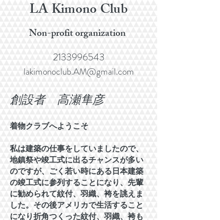
LA Kimono Club
Non-profit organization
2133996543
lakimonoclub.AM@gmail.com
創設者
高瀬隼彦
着物クラブへようこそ
私は建築の仕事をしていましたので、
地鎮祭や竣工式に出るチャンスが多い
のですが、ごく若い時にある日本建築
の竣工式に参列することになり、先輩
に勧められて紋付、羽織、袴を誂えま
した。その後アメリカで生活すること
になり折角つくった紋付、羽織、袴も