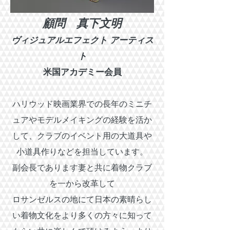
顧問 真下文明
ヴィジュアルエフェクト アーティス
ト
米国アカデミー会員
ハリウッド映画業界での長年のミニ
チ
ュアやモデルメイキングの経験を活か
して、クラブのイベント用の大道具や
小道具作りなどを担当しています。
副会長であります妻と共に
着物クラブ
を一から改革して
​ロサンゼルスの地にて日本の素晴らし
い着物文化をより多くの方々に知って